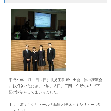
平成21年11月22日（日）北見歯科衛生士会主催の講演会
にお招きいただき、上浦、坂口、三関、立野の4人で下
記の講演をしてまいりました。
１．上浦：キシリトールの基礎と臨床～キシリトール5-
5-5の法則