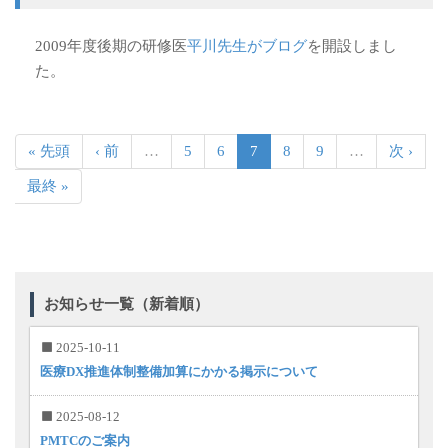
2009年度後期の研修医
平川先生がブログ
を開設しまし
た。
« 先頭
‹ 前
…
5
6
7
8
9
…
次 ›
最終 »
お知らせ一覧（新着順）
2025-10-11
医療DX推進体制整備加算にかかる掲示について
2025-08-12
PMTCのご案内