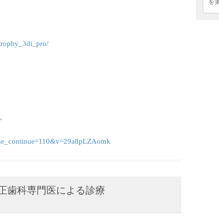
を
/trophy_3di_pro/
。
time_continue=110&v=29a8pLZAomk
正歯科専門医による診療