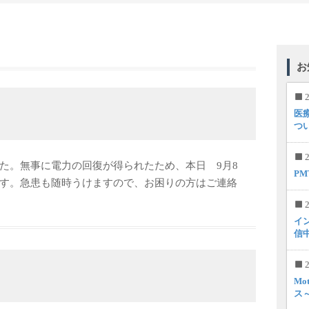
お
2
医
つ
2
た。無事に電力の回復が得られたため、本日 9月8
P
す。急患も随時うけますので、お困りの方はご連絡
2
イ
信
2
Mo
ス