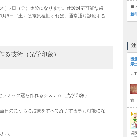
2
（木）7日（金）休診になります。休診対応可能な歯
新
9月8日（土）は電気復旧すれば、通常通り診療する
注
作る技術（光学印象）
医
示
1
セラミック冠を作れるシステム（光学印象）
歯
当日のにうちに治療をすべて終了する事も可能にな
歯医
さい。