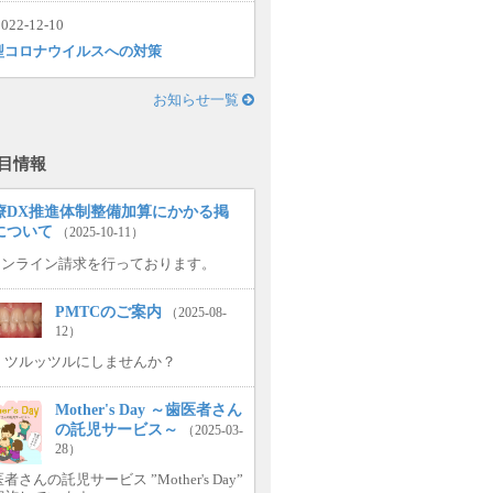
022-12-10
型コロナウイルスへの対策
お知らせ一覧
目情報
療DX推進体制整備加算にかかる掲
について
（2025-10-11）
.オンライン請求を行っております。
PMTCのご案内
（2025-08-
12）
、ツルッツルにしませんか？
Mother's Day ～歯医者さん
の託児サービス～
（2025-03-
28）
者さんの託児サービス ”Mother's Day”