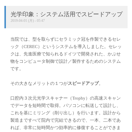
光学印象：システム活用でスピードアップ
2019-04-01 (月) - 05:47
当院では、型を取らずにセラミック冠を作製できるセレ
ック（CEREC）というシステムを導入しました。セレッ
クは、先進医療で知られるドイツで開発された、かぶせ
物をコンピュータ制御で設計／製作するためのシステム
です。
その大きなメリットの１つが
スピードアップ
。
口腔内３次元光学スキャナー（Trophy）の高速スキャン
でデータを短時間で取得。パソコンに転送して設計し、
これを基にミリング（削り出し）を行います。設計から
製造まですべて院内で完結できるので、一本、二本であ
れば、非常に短時間かつ効率的に修復することができま