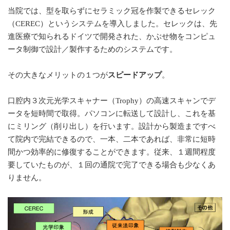
当院では、型を取らずにセラミック冠を作製できるセレック
（CEREC）というシステムを導入しました。セレックは、先
進医療で知られるドイツで開発された、かぶせ物をコンピュ
ータ制御で設計／製作するためのシステムです。
その大きなメリットの１つが
スピードアップ
。
口腔内３次元光学スキャナー（Trophy）の高速スキャンでデ
ータを短時間で取得。パソコンに転送して設計し、これを基
にミリング（削り出し）を行います。設計から製造まですべ
て院内で完結できるので、一本、二本であれば、非常に短時
間かつ効率的に修復することができます。従来、１週間程度
要していたものが、１回の通院で完了できる場合も少なくあ
りません。