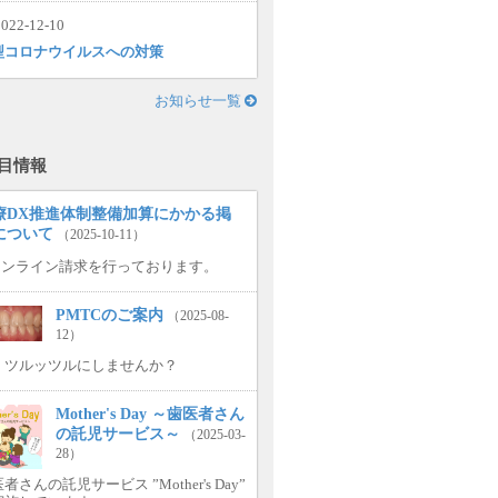
022-12-10
型コロナウイルスへの対策
お知らせ一覧
目情報
療DX推進体制整備加算にかかる掲
について
（2025-10-11）
.オンライン請求を行っております。
PMTCのご案内
（2025-08-
12）
、ツルッツルにしませんか？
Mother's Day ～歯医者さん
の託児サービス～
（2025-03-
28）
者さんの託児サービス ”Mother's Day”