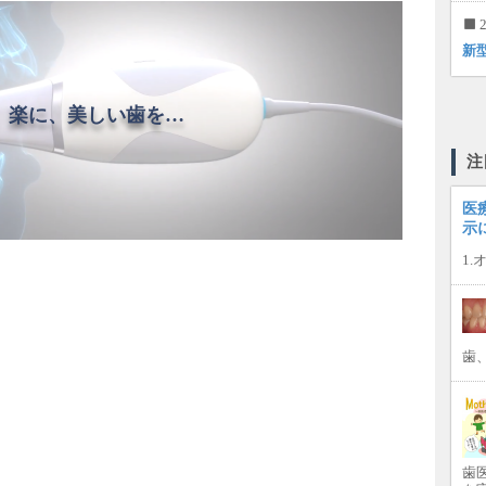
2
新
、楽に、美しい歯を…
注
医
示
1
歯
歯医